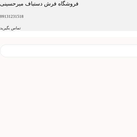
فروشگاه فرش دستباف میرحسینی
09131231518
تماس بگیرید