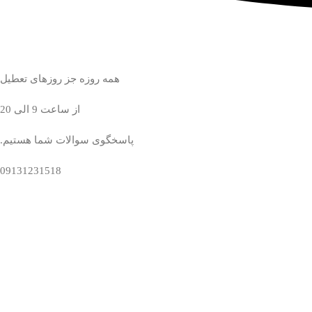
همه روزه جز روزهای تعطیل
از ساعت 9 الی 20
پاسخگوی سوالات شما هستیم.
09131231518
وشگاه فرش دستباف نایین و اردکان جواد میرحسینی در خدمت شماست