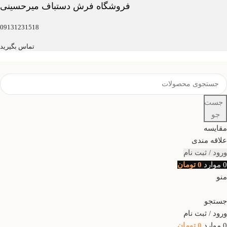
فروشگاه فرش دستباف میرحسینی
09131231518
تماس بگیرید
جست
جو
مقایسه
علاقه مندی
ورود / ثبت نام
0
موارد
0
تومان
منو
جستجو
ورود / ثبت نام
0
موارد
0
تومان