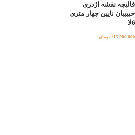
قالیچه نقشه اژدری
حبیبیان نایین چهار متری
6لا
115,000,000
تومان