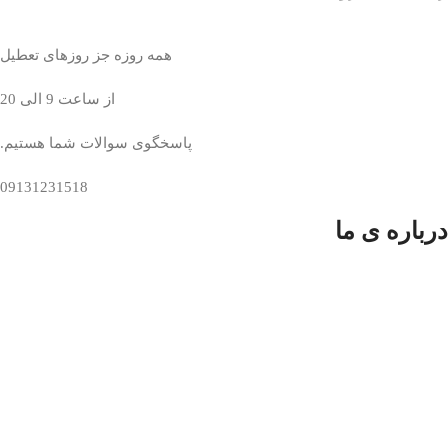
همه روزه جز روزهای تعطیل
از ساعت 9 الی 20
پاسخگوی سوالات شما هستیم.
09131231518
درباره ی ما
فروشگاه فرش دستباف نایین و اردکان جواد میرحسینی در خدمت
شماست
همین حالا برای ثبت نام اقدام نمایید