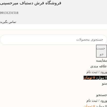
فروشگاه فرش دستباف میرحسینی
09131231518
تماس بگیرید
جست
جو
مقایسه
علاقه مندی
ورود / ثبت نام
0
موارد
0
تومان
منو
جستجو
ورود / ثبت نام
0
موارد
0
تومان