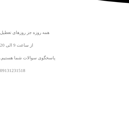
همه روزه جز روزهای تعطیل
از ساعت 9 الی 20
پاسخگوی سوالات شما هستیم.
09131231518
وشگاه فرش دستباف نایین و اردکان جواد میرحسینی در خدمت شماست