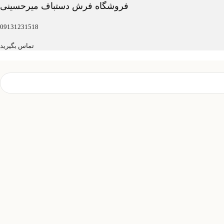
فروشگاه فرش دستباف میرحسینی
09131231518
تماس بگیرید