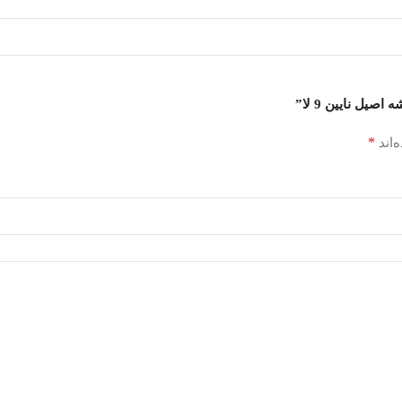
ل نایین 9 لا”
*
‌اند