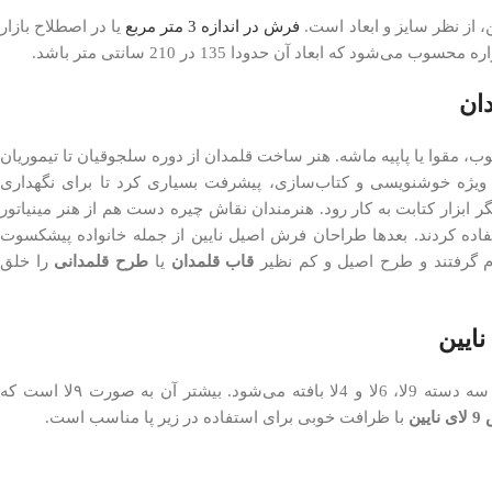
، از نظر سایز و ابعاد است.
فرش در اندازه 3 متر مربع
یا در اصطلاح بازار
سوب می‌شود که ابعاد آن حدودا 135 در 210 سانتی متر باشد.
ان
، مقوا یا پاپیه ماشه. هنر ساخت قلمدان از دوره سلجوقیان تا تیموریان
ه ویژه خوشنویسی و کتاب‌سازی، پیشرفت بسیاری کرد تا برای نگهداری
بزار کتابت به کار رود. هنرمندان نقاش چیره دست هم از هنر مینیاتور
فاده کردند. بعدها طراحان فرش اصیل نایین از جمله خانواده پیشکسوت
ام گرفتند و طرح اصیل و کم نظیر
قاب قلمدان
یا
طرح قلمدانی
را خلق
ایین
فرش دستباف نایین بطور کلی در سه دسته 9لا، 6لا و 4لا بافته می‌شود. بیشتر آن به صورت ۹لا است که
ایین
با ظرافت خوبی برای استفاده در زیر پا مناسب است.