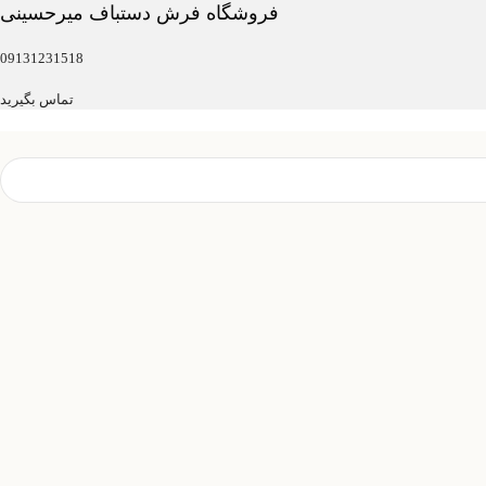
فروشگاه فرش دستباف میرحسینی
09131231518
تماس بگیرید