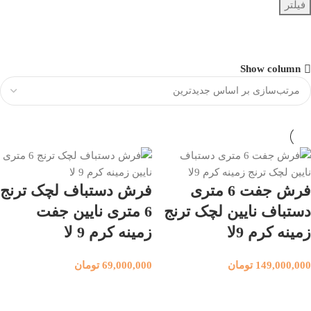
فیلتر
صندلی روکش دار
Show column
10% تخفیف
خرید آنلاین
فرش جفت 6 متری
فرش دستباف لچک ترنج
دستباف نایین لچک ترنج
6 متری نایین جفت
زمینه کرم 9لا
زمینه کرم 9 لا
149,000,000
تومان
69,000,000
تومان