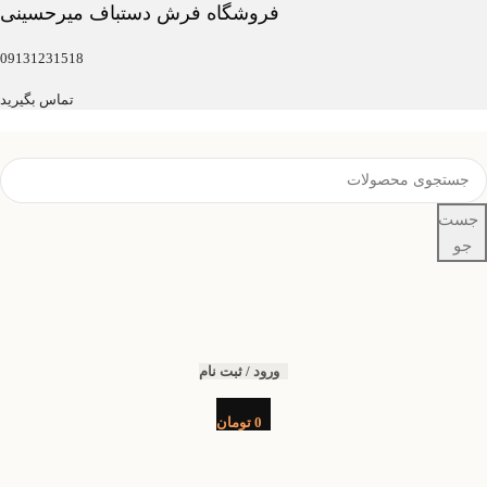
فروشگاه فرش دستباف میرحسینی
09131231518
تماس بگیرید
جست
جو
ورود / ثبت نام
0
تومان