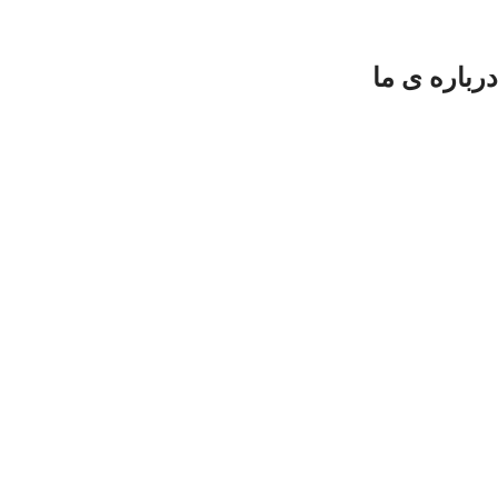
درباره ی ما
فروشگاه
فیلترها
علاقه مندی
0
موارد
سبد خرید
حساب کاربری من