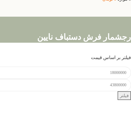
رجشمار فرش دستباف نایین
فیلتر بر اساس قیمت
فیلتر
صندلی روکش دار
10% تخفیف