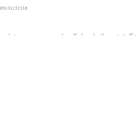
09131231518
وشگاه فرش دستباف نایین و اردکان جواد میرحسینی در خدمت شماست