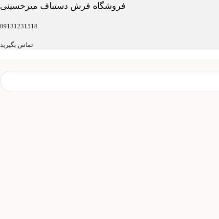
فروشگاه فرش دستباف میرحسینی
09131231518
تماس بگیرید