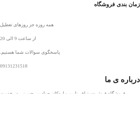
زمان بندی فروشگاه
همه روزه جز روزهای تعطیل
از ساعت 9 الی 20
پاسخگوی سوالات شما هستیم.
09131231518
درباره ی ما
فروشگاه فرش دستباف نایین و اردکان جواد میرحسینی در خدمت
شماست
همین حالا برای ثبت نام اقدام نمایید