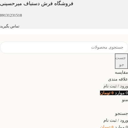
فروشگاه فرش دستباف میرحسینی
09131231518
تماس بگیرید
جست
جو
مقایسه
علاقه مندی
ورود / ثبت نام
0
موارد
0
تومان
منو
جستجو
ورود / ثبت نام
0
موارد
0
تومان